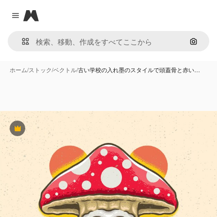
Magnific
Close menu
画像で
ホーム
/
ストック
/
ベクトル
/
古い学校の入れ墨のスタイルで頭蓋骨と赤い…
Premium