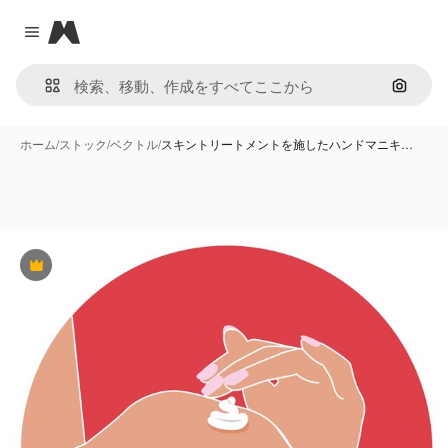
Magnific
Close menu
画像で
ホーム
/
ストック
/
ベクトル
/
スキントリートメントを施したハンドマニキ…
Premium