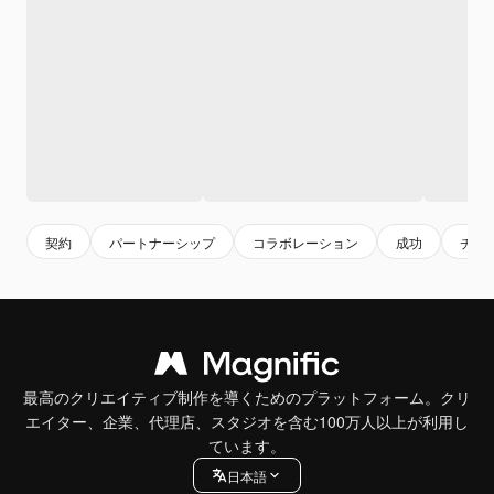
契約
パートナーシップ
コラボレーション
成功
チー
最高のクリエイティブ制作を導くためのプラットフォーム。クリ
エイター、企業、代理店、スタジオを含む100万人以上が利用し
ています。
日本語