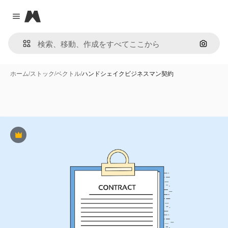
Magnific
Close menu
画像で
ホーム
/
ストック
/
ベクトル
/
ハンドシェイクビジネスマン契約
Premium