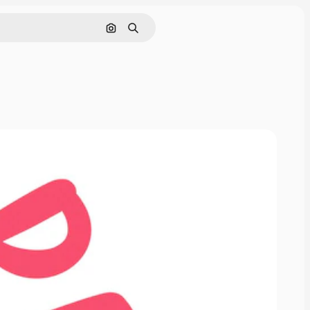
画像で検索
検索