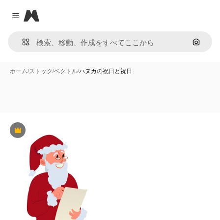
Magnific
Close menu
画像で
ホーム
/
ストック
/
ベクトル
/
ハヌカの祝日と祝日
Premium