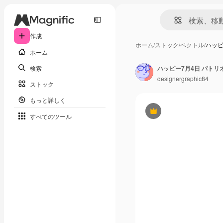
作成
ホーム
/
ストック
/
ベクトル
/
ハッピ
ホーム
検索
designergraphic84
ストック
もっと詳しく
Premium
すべてのツール