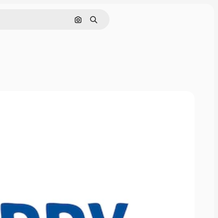
画像で検索
検索