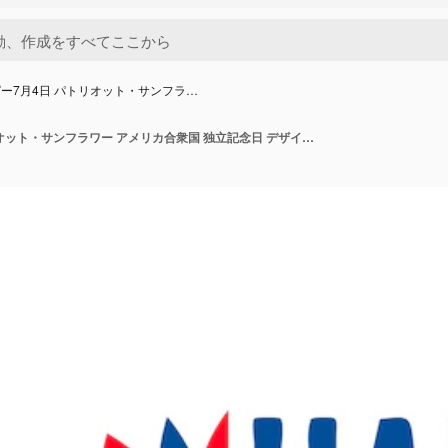
ー7月4日 パトリオット・サンフラ…
ハッピー7月4日 パトリオット・サンフラワー アメリカ合衆国 独立記念日 デザイン ベクトル・テンプレート バナー・ポスター・シャツ・カードなど