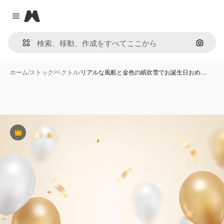
Magnific
Close menu
画像で
ホーム
/
ストック
/
ベクトル
/
リアルな風船と金色の紙吹雪でお誕生日おめ…
Premium