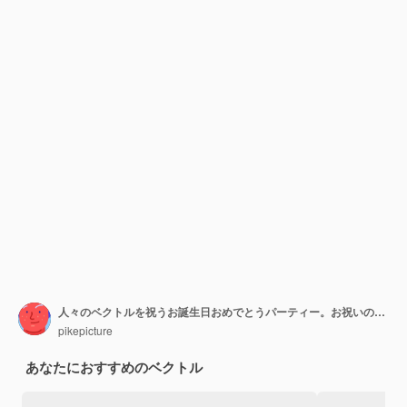
人々のベクトルを祝うお誕生日おめでとうパーティー。お祝いのケーキにろうそくを吹く誕生日の女の子。キャラクターゲスト男性と女性の記念日フラット漫画イラストで祝福
pikepicture
あなたにおすすめのベクトル