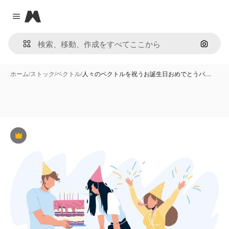
Magnific
Close menu
画像で
ホーム
/
ストック
/
ベクトル
/
人々のベクトルを祝うお誕生日おめでとうパ…
Premium