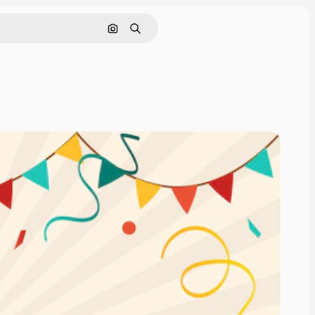
画像で検索
検索