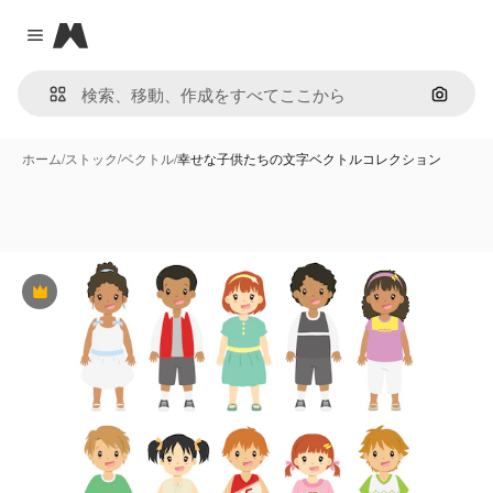
Magnific
Close menu
画像で
ホーム
/
ストック
/
ベクトル
/
幸せな子供たちの文字ベクトルコレクション
Premium