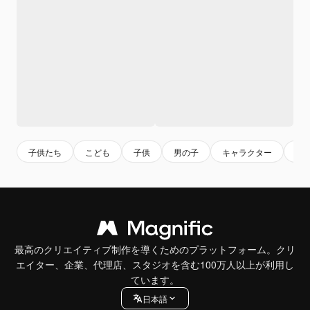
子供たち
こども
子供
男の子
キャラクター
か
最高のクリエイティブ制作を導くためのプラットフォーム。クリ
エイター、企業、代理店、スタジオを含む100万人以上が利用し
ています。
日本語