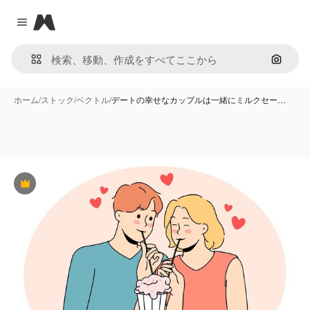
Magnific
Close menu
画像で
ホーム
/
ストック
/
ベクトル
/
デートの幸せなカップルは一緒にミルクセー…
Premium