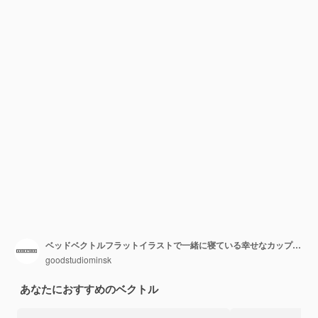
ベッドベクトルフラットイラストで一緒に寝ている幸せなカップル。夜のトップビューでリラックスして抱き締める夢中の男と女。寝室の毛布の下の枕の上に横たわっているパジャマの結婚したペア。
goodstudiominsk
あなたにおすすめのベクトル