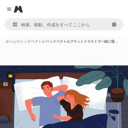
Magnific
Close menu
画像で
ホーム
/
ストック
/
ベクトル
/
ベッドベクトルフラットイラストで一緒に寝…
Premium