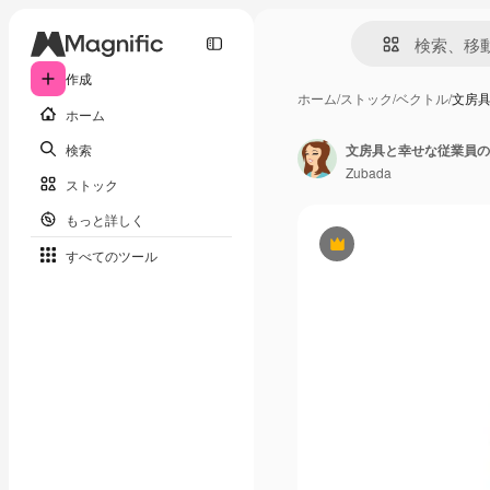
作成
ホーム
/
ストック
/
ベクトル
/
文房
ホーム
検索
文房具と幸せな従業員の
Zubada
ストック
もっと詳しく
Premium
すべてのツール