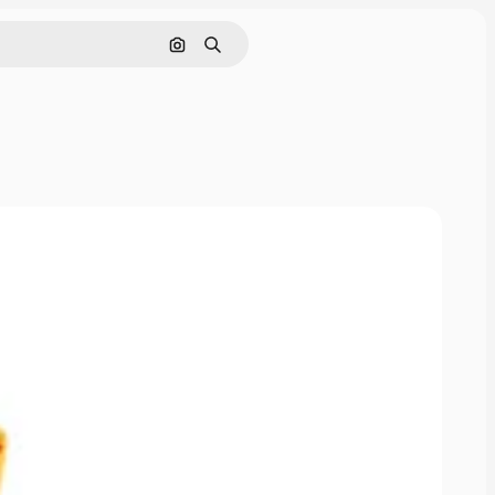
画像で検索
検索