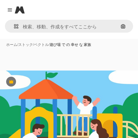
Magnific
Close menu
画像で
ホーム
/
ストック
/
ベクトル
/
遊び場 で の 幸せ な 家族
Premium