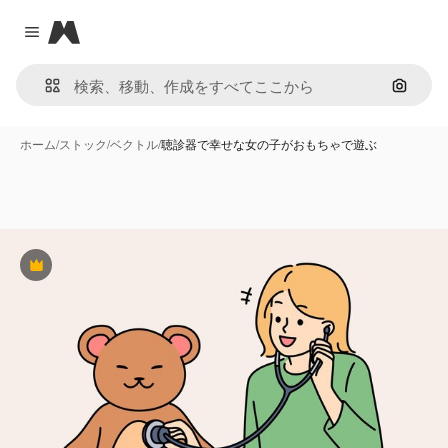
Magnific
Close menu
画像で
ホーム
/
ストック
/
ベクトル
/
聴診器で幸せな女の子がおもちゃで遊ぶ
Premium