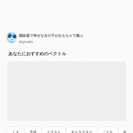
聴診器で幸せな女の子がおもちゃで遊ぶ
drynvalo
あなたにおすすめのベクトル
くま
子供
イラスト
キャラクター
こども
赤ち