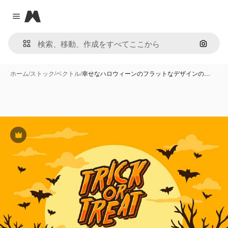
Magnific
Close menu
画像で
ホーム
/
ストック
/
ベクトル
/
幸せなハロウィーンのフラットなデザインの…
Premium