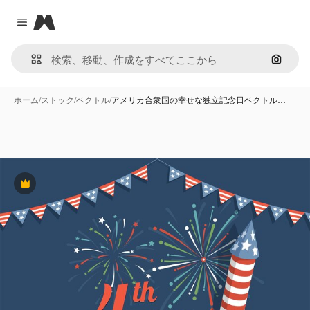
Magnific
Close menu
画像で
ホーム
/
ストック
/
ベクトル
/
アメリカ合衆国の幸せな独立記念日ベクトル…
Premium