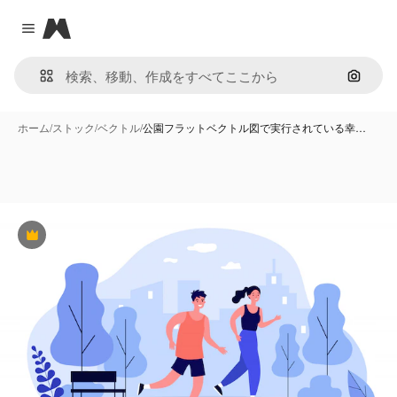
Magnific
Close menu
画像で
ホーム
/
ストック
/
ベクトル
/
公園フラットベクトル図で実行されている幸…
Premium