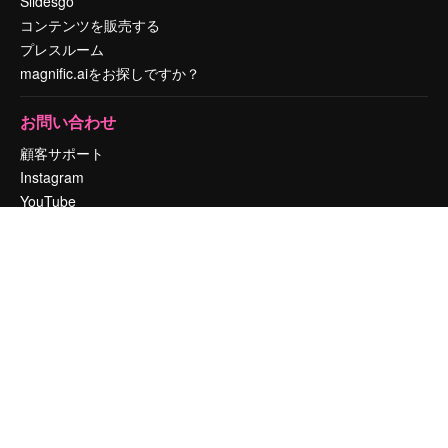
Slidesgo
コンテンツを販売する
プレスルーム
magnific.aiをお探しですか？
お問い合わせ
顧客サポート
Instagram
YouTube
LinkedIn
TikTok
Discord
X
Reddit
Copyright © 2010-
2026
Freepik Company S.L.U.
無断複写・転載を禁じま
す
.