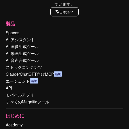
ています。
日本語
製品
Spaces
AI アシスタント
AI 画像生成ツール
AI 動画生成ツール
AI 音声合成ツール
ストックコンテンツ
Claude/ChatGPT向けMCP
新規
エージェント
新規
API
モバイルアプリ
すべてのMagnificツール
はじめに
Academy