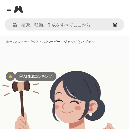
Magnific
Close menu
画像で
ホーム
/
ストック
/
ベクトル
/
ハッピー・ジャッジとハヴェル
AI 生成コンテンツ
Premium