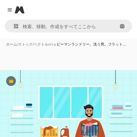
Magnific
Close menu
画像で
ホーム
/
ストック
/
ベクトル
/
ハッピーマンランドリー。洗う男。フラット…
Premium