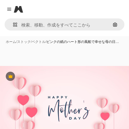
Magnific
Close menu
画像で
ホーム
/
ストック
/
ベクトル
/
ピンクの紙のハート形の風船で幸せな母の日…
Premium