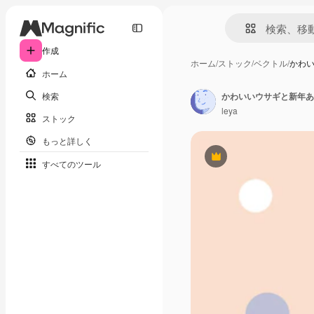
作成
ホーム
/
ストック
/
ベクトル
/
かわ
ホーム
検索
かわいいウサギと新年あ
leya
ストック
もっと詳しく
Premium
すべてのツール