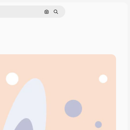
画像で検索
検索