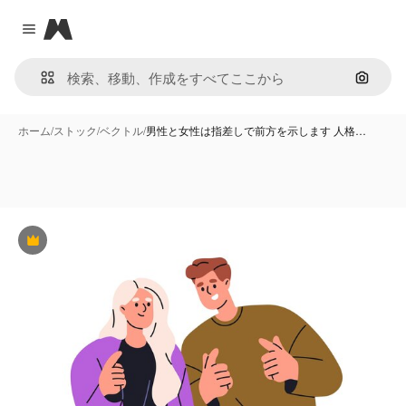
Magnific
Close menu
画像で
ホーム
/
ストック
/
ベクトル
/
男性と女性は指差しで前方を示します 人格…
Premium