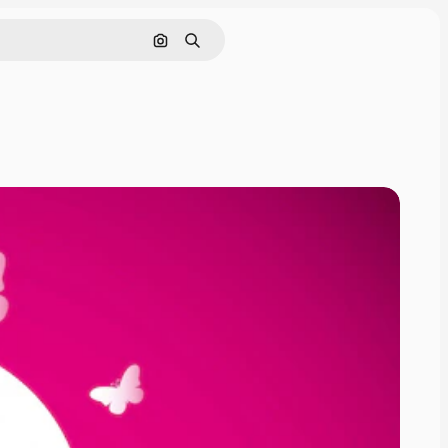
画像で検索
検索