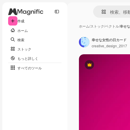
作成
ホーム
/
ストック
/
ベクトル
/
幸せ
ホーム
検索
幸せな女性の日カード
creative_design_2017
ストック
もっと詳しく
Premium
すべてのツール