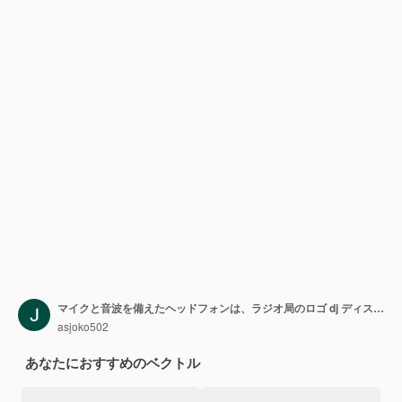
マイクと音波を備えたヘッドフォンは、ラジオ局のロゴ dj ディスコ シンボル放送スタジオ ラベル顧客サポート エンブレム フラット バック アイコン モダンなデザインのベクトル図の概念を打つ
asjoko502
あなたにおすすめのベクトル