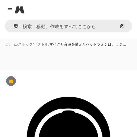
Magnific
Close menu
画像で
ホーム
/
ストック
/
ベクトル
/
マイクと音波を備えたヘッドフォンは、ラジ…
Premium