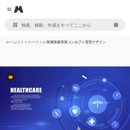
Magnific
Close menu
画像で
ホーム
/
ストック
/
ベクトル
/
医療医療革新コンセプト背景デザイン
Premium