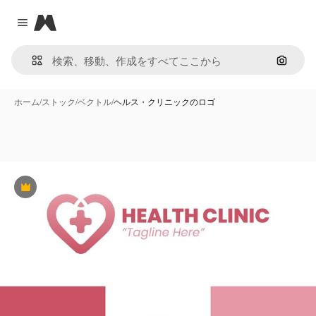
Magnific
Close menu
画像で
ホーム
/
ストック
/
ベクトル
/
ヘルス・クリニックのロゴ
Premium