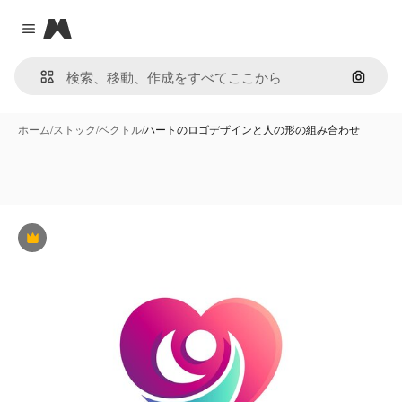
Magnific
Close menu
画像で
ホーム
/
ストック
/
ベクトル
/
ハートのロゴデザインと人の形の組み合わせ
Premium