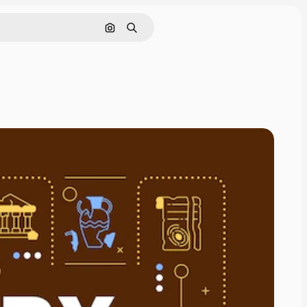
画像で検索
検索