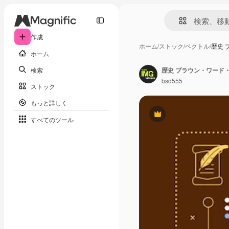
作成
ホーム
/
ストック
/
ベクトル
/
歴史 
ホーム
検索
歴史 ブラウン・ワード
bsd555
ストック
もっと詳しく
Premium
すべてのツール