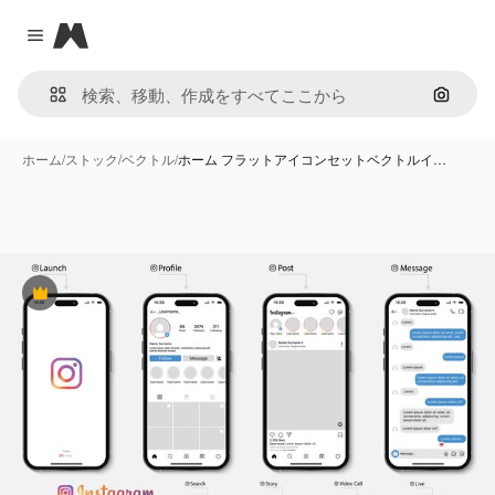
Magnific
Close menu
画像で
ホーム
/
ストック
/
ベクトル
/
ホーム フラットアイコンセットベクトルイ…
Premium