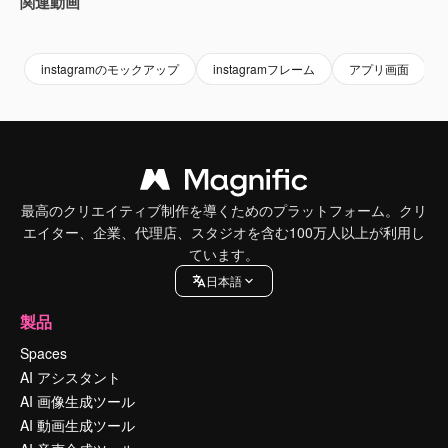
関連動画
Premium
Premium
Premium
Premium
instagramのモックアップ
instagramフレーム
アプリ画面
最高のクリエイティブ制作を導くためのプラットフォーム。クリ
エイター、企業、代理店、スタジオを含む100万人以上が利用し
ています。
日本語
製品
Spaces
AI アシスタント
AI 画像生成ツール
AI 動画生成ツール