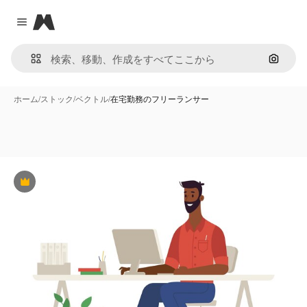
Magnific
Close menu
画像で
ホーム
/
ストック
/
ベクトル
/
在宅勤務のフリーランサー
Premium