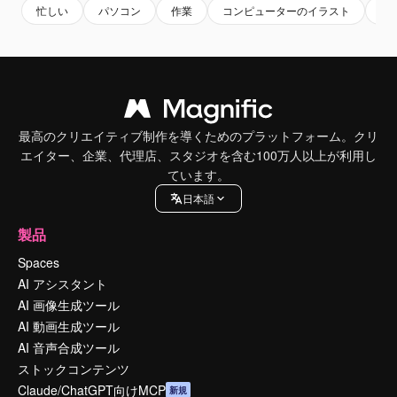
忙しい
パソコン
作業
コンピューターのイラスト
パ
最高のクリエイティブ制作を導くためのプラットフォーム。クリ
エイター、企業、代理店、スタジオを含む100万人以上が利用し
ています。
日本語
製品
Spaces
AI アシスタント
AI 画像生成ツール
AI 動画生成ツール
AI 音声合成ツール
ストックコンテンツ
Claude/ChatGPT向けMCP
新規