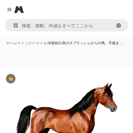
Magnific
Close menu
画像で
ホーム
/
ストック
/
ベクトル
/
水彩絵の具のスプラッシュからの馬。手描き…
Premium