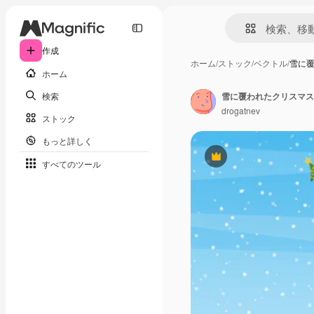
作成
ホーム
/
ストック
/
ベクトル
/
雪に
ホーム
検索
雪に覆われたクリスマス
drogatnev
ストック
もっと詳しく
Premium
すべてのツール