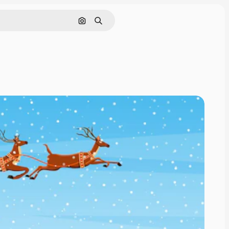
画像で検索
検索