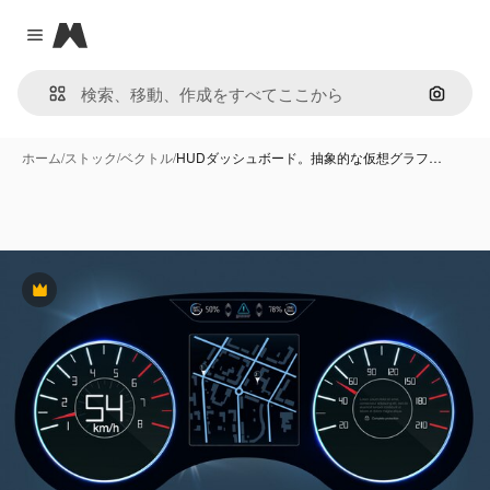
Magnific
Close menu
画像で
ホーム
/
ストック
/
ベクトル
/
HUDダッシュボード。抽象的な仮想グラフ…
Premium