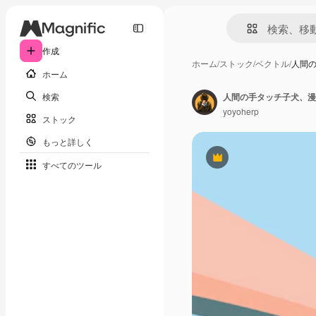
作成
ホーム
/
ストック
/
ベクトル
/
人間
ホーム
検索
人間の手タッチ子犬、漫
yoyoherp
ストック
もっと詳しく
Premium
すべてのツール