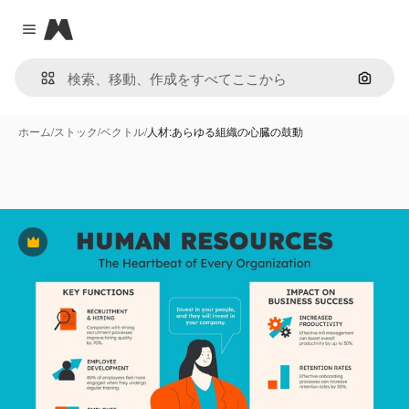
Magnific
Close menu
画像で
ホーム
/
ストック
/
ベクトル
/
人材:あらゆる組織の心臓の鼓動
Premium