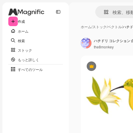
作成
ホーム
/
ストック
/
ベクトル
/
ハチド
ホーム
検索
the8monkey
ストック
もっと詳しく
Premium
すべてのツール