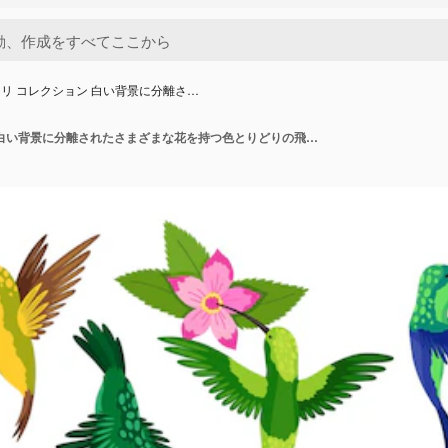
リ コレクション 白い背景に分離さ…
ハチドリ コレクション 白い背景に分離されたさまざまな花を持つ色とりどりの飛行熱帯コリブリ 明るい楽園の鳥のベクトル イラストが咲く花