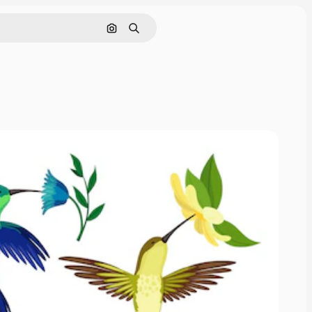
画像で検索
検索