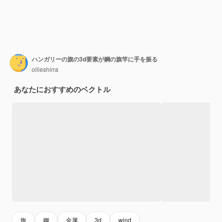
ハンガリーの旗の3d要素が鋼の旗竿に手を振る
ollieshirra
あなたにおすすめのベクトル
旗
鋼
金属
3d
wind