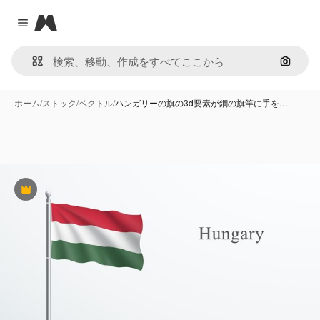
Magnific
Close menu
画像で
ホーム
/
ストック
/
ベクトル
/
ハンガリーの旗の3d要素が鋼の旗竿に手を…
Premium