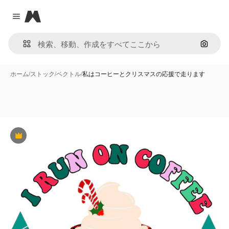
Magnific
Close menu
画像で
ホーム
/
ストック
/
ベクトル
/
私はコーヒーとクリスマスの応援で走ります
Premium