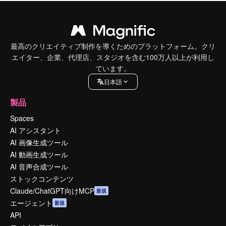
最高のクリエイティブ制作を導くためのプラットフォーム。クリ
エイター、企業、代理店、スタジオを含む100万人以上が利用し
ています。
日本語
製品
Spaces
AI アシスタント
AI 画像生成ツール
AI 動画生成ツール
AI 音声合成ツール
ストックコンテンツ
Claude/ChatGPT向けMCP
新規
エージェント
新規
API