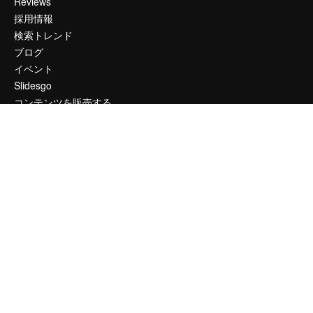
Reviews
採用情報
検索トレンド
ブログ
イベント
Slidesgo
コンテンツを販売する
プレスルーム
magnific.aiをお探しですか？
お問い合わせ
顧客サポート
Instagram
YouTube
LinkedIn
TikTok
Discord
X
Reddit