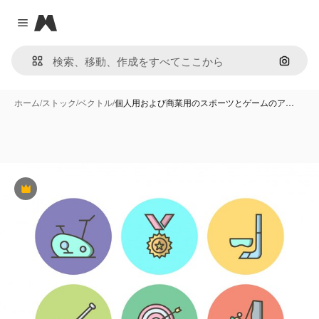
Magnific
Close menu
画像で
ホーム
/
ストック
/
ベクトル
/
個人用および商業用のスポーツとゲームのア…
Premium