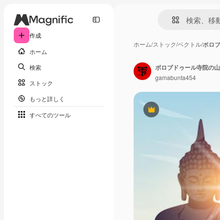
作成
ホーム
/
ストック
/
ベクトル
/
ボロ
ホーム
検索
ボロブドゥール寺院の山
gamabunta454
ストック
もっと詳しく
Premium
すべてのツール