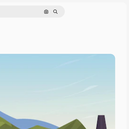
画像で検索
検索