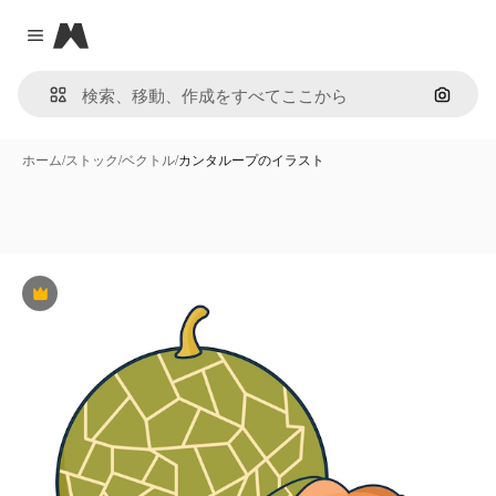
Magnific
Close menu
画像で
ホーム
/
ストック
/
ベクトル
/
カンタループのイラスト
Premium