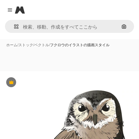
Magnific
Close menu
画像で
ホーム
/
ストック
/
ベクトル
/
フクロウのイラストの描画スタイル
Premium