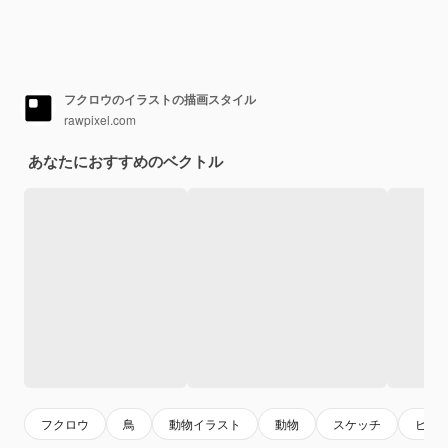
フクロウのイラストの描画スタイル
rawpixel.com
あなたにおすすめのベクトル
フクロウ
鳥
動物イラスト
動物
スケッチ
ビン