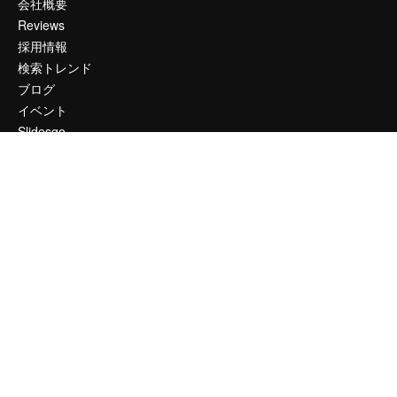
会社概要
Reviews
採用情報
検索トレンド
ブログ
イベント
Slidesgo
コンテンツを販売する
プレスルーム
magnific.aiをお探しですか？
お問い合わせ
顧客サポート
Instagram
YouTube
LinkedIn
TikTok
Discord
X