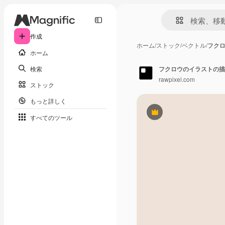
作成
ホーム
/
ストック
/
ベクトル
/
フク
ホーム
検索
フクロウのイラストの描
rawpixel.com
ストック
もっと詳しく
Premium
すべてのツール