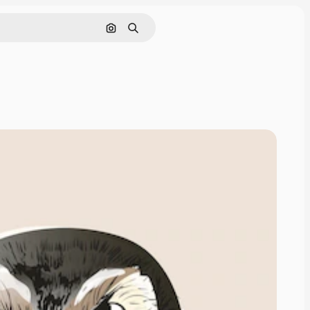
画像で検索
検索