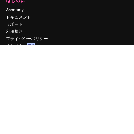
はじめに
Academy
ドキュメント
サポート
利用規約
プライバシーポリシー
オリジナル
新規
クッキーポリシー
トラストセンター
アフィリエイト
法人向け
運営
料金
会社概要
Reviews
採用情報
検索トレンド
ブログ