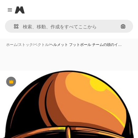
Magnific
Close menu
画像で
ホーム
/
ストック
/
ベクトル
/
ヘルメット フットボール チームの頭のイ…
Premium