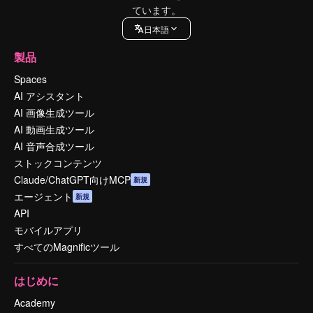
ています。
日本語
製品
Spaces
AI アシスタント
AI 画像生成ツール
AI 動画生成ツール
AI 音声合成ツール
ストックコンテンツ
Claude/ChatGPT向けMCP
新規
エージェント
新規
API
モバイルアプリ
すべてのMagnificツール
はじめに
Academy