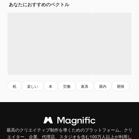
あなたにおすすめのベクトル
机
楽しい
本
労働
家具
屋内
開発
若
最高のクリエイティブ制作を導くためのプラットフォーム。クリ
エイター、企業、代理店、スタジオを含む100万人以上が利用し