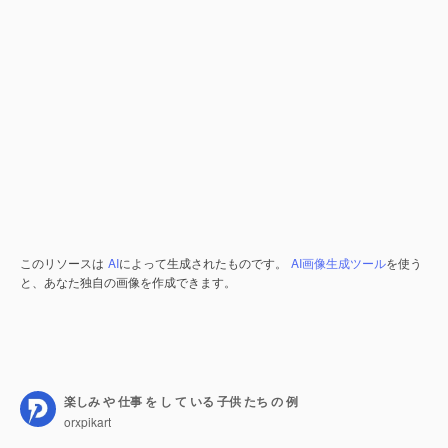
このリソースは
AI
によって生成されたものです。
AI画像生成ツール
を使う
と、あなた独自の画像を作成できます。
楽しみ や 仕事 を し て いる 子供 たち の 例
orxpikart