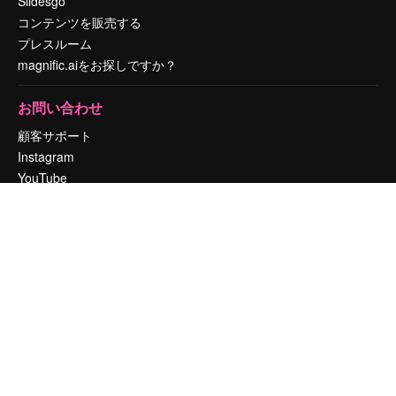
Slidesgo
コンテンツを販売する
プレスルーム
magnific.aiをお探しですか？
お問い合わせ
顧客サポート
Instagram
YouTube
LinkedIn
TikTok
Discord
X
Reddit
Copyright © 2010-
2026
Freepik Company S.L.U.
無断複写・転載を禁じま
す
.