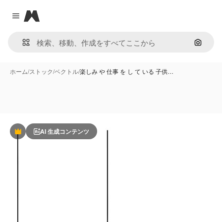
Magnific
Close menu
画像で
ホーム
/
ストック
/
ベクトル
/
楽しみ や 仕事 を し て いる 子供…
AI 生成コンテンツ
Premium