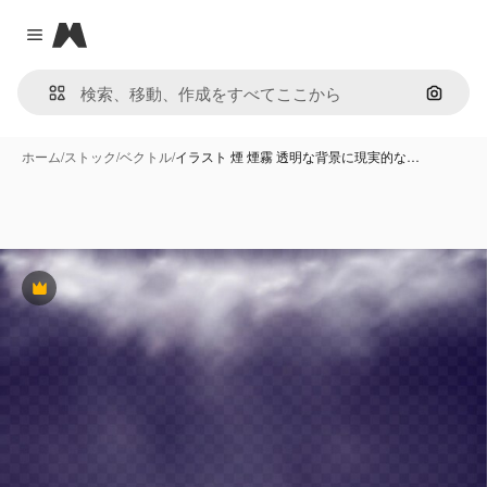
Magnific
Close menu
画像で
ホーム
/
ストック
/
ベクトル
/
イラスト 煙 煙霧 透明な背景に現実的な…
Premium