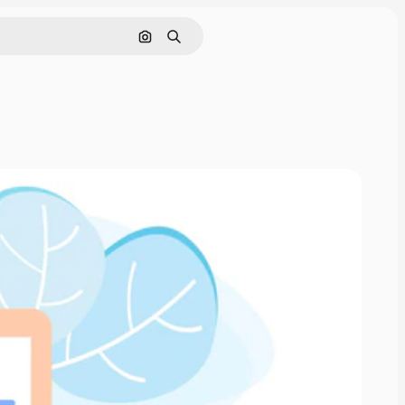
画像で検索
検索