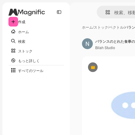
作成
ホーム
/
ストック
/
ベクトル
/
バラ
ホーム
検索
バランスのとれた食事の
Bilah Studio
ストック
もっと詳しく
Premium
すべてのツール