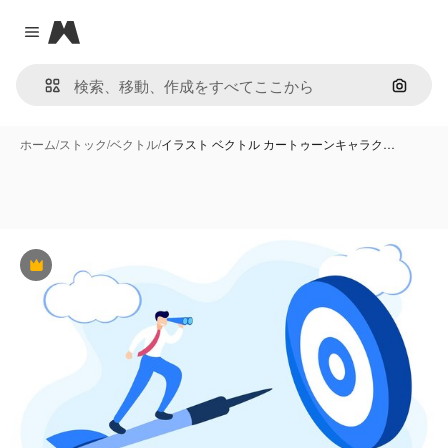
Magnific
Close menu
画像で
ホーム
/
ストック
/
ベクトル
/
イラスト ベクトル カートゥーンキャラク…
Premium