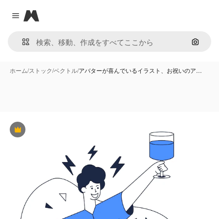
Magnific
Close menu
画像で
ホーム
/
ストック
/
ベクトル
/
アバターが喜んでいるイラスト、お祝いのア…
Premium